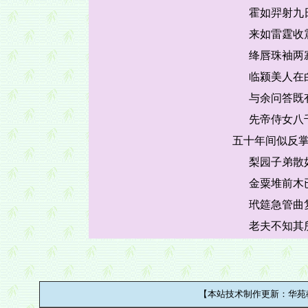
霍如羿射九
来如雷霆收
绛唇珠袖两
临颍美人在
与余问答既
先帝侍女八
五十年间似反
梨园子弟散
金粟堆前木
玳筵急管曲
老夫不知其
【本站技术制作更新：华苑教