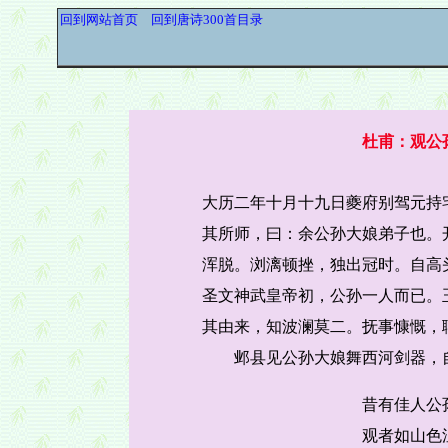
回到网站首页
回到唐诗300首目录
杜甫：观公
大历二年十月十九日夔府别驾元持
其所师，曰：余公孙大娘弟子也。
浑脱。浏漓顿挫，独出冠时。自高
圣文神武皇帝初，公孙一人而已。
其由来，知波澜莫二。抚事慷慨，
邺县见公孙大娘舞西河剑器，
昔有佳人公
观者如山色