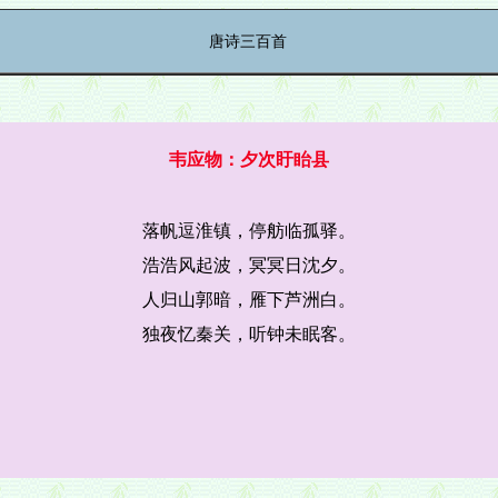
唐诗三百首
韦应物：夕次盱眙县
落帆逗淮镇，停舫临孤驿。
浩浩风起波，冥冥日沈夕。
人归山郭暗，雁下芦洲白。
独夜忆秦关，听钟未眠客。