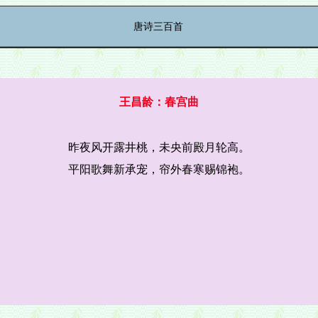
唐诗三百首
王昌龄：春宫曲
昨夜风开露井桃，未央前殿月轮高。
平阳歌舞新承宠，帘外春寒赐锦袍。