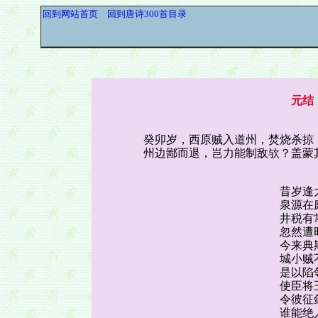
回到网站首页
回到唐诗300首目录
元结
癸卯岁，西原贼入道州，焚烧杀掠
州边鄙而退，岂力能制敌欤？盖蒙
昔岁逢
泉源在
井税有
忽然遭
今来典
城小贼
是以陷
使臣将
令彼征
谁能绝