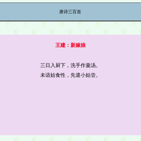
唐诗三百首
王建：新嫁娘
三日入厨下，洗手作羹汤。
未谙姑食性，先遣小姑尝。