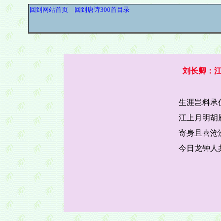
回到网站首页
回到唐诗300首目录
刘长卿：
生涯岂料承
江上月明胡
寄身且喜沧
今日龙钟人