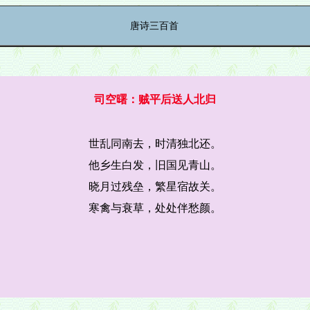
唐诗三百首
司空曙：贼平后送人北归
世乱同南去，时清独北还。
他乡生白发，旧国见青山。
晓月过残垒，繁星宿故关。
寒禽与衰草，处处伴愁颜。