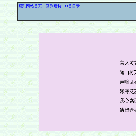
回到网站首页
回到唐诗300首目录
言入黄
随山将
声喧乱
漾漾泛
我心素
请留盘