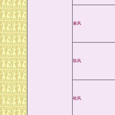
秦风
陈风
桧风