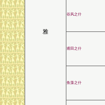
谷风之什
雅
甫田之什
鱼藻之什