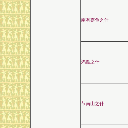
南有嘉鱼之什
鸿雁之什
节南山之什