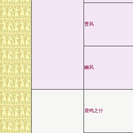
曹风
豳风
鹿鸣之什