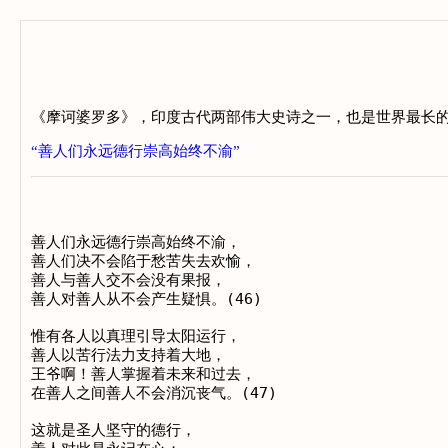
《摩诃婆罗多》，印度古代两部伟大史诗之一，也是世界最长的
“善人们永远德行崇高始终不渝”
善人们永远德行崇高始终不渝，

善人们决不会陷于愁苦失去欢愉，

善人与善人交不会没有果报，

善人对善人从不会产生疑惧。(46)

惟有各人以真理引导太阳运行，

善人以苦行法力支持着大地，

王爷啊！善人掌握着未来和过去，

在善人之间善人不会消沉丧气。(47)

这就是圣人坚守的德行，
