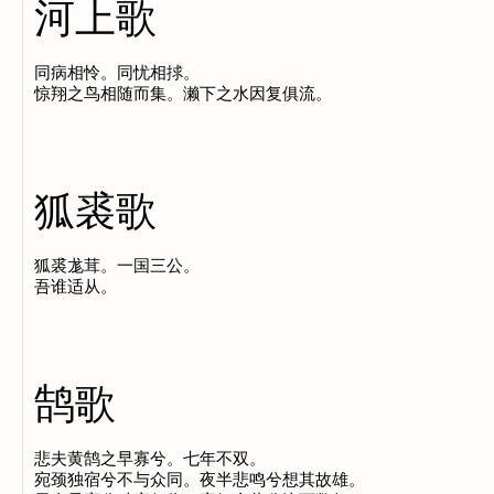
河上歌
同病相怜。同忧相捄。

狐裘歌
狐裘尨茸。一国三公。

鹄歌
悲夫黄鹄之早寡兮。七年不双。

宛颈独宿兮不与众同。夜半悲鸣兮想其故雄。
