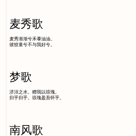
麦秀歌
麦秀渐渐兮禾黍油油。

梦歌
济洹之水。赠我以琼瑰。

南风歌