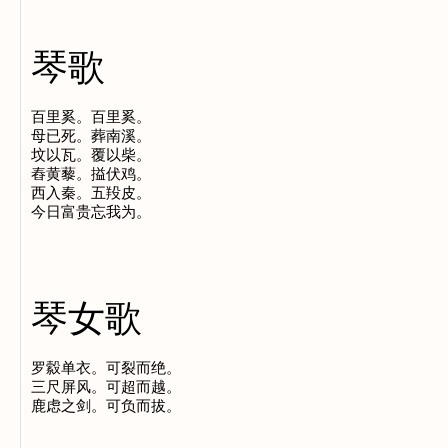
琴歌
百里奚。百里奚。

母已死。葬南溪。

坟以瓦。覆以柴。

舂黄藜。搤伏鸡。

西入秦。五羖皮。

琴女歌
罗縠单衣。可裂而绝。

三尺屏风。可超而越。
