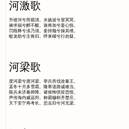
河激歌
升彼河兮而观清。水扬波兮冒冥冥。

祷求福兮醉不醒。诛将加兮妾心惊。

罚既释兮渎乃清。妾持擑兮操其维。

河梁歌
度河梁兮渡河梁。举兵所伐攻秦王。

孟冬十月多雪霜。隆寒道路诚难当。

陈兵未济秦师降。诸侯怖惧皆恐惶。

声传海内威远邦。称霸穆桓齐楚庄。
