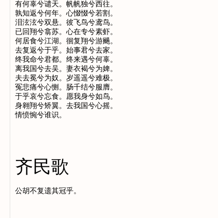
有何辜兮谴天。帆帆独兮西往。

孰知返兮何年。心惙惙兮若割。

泪泫泫兮双悬。彼飞鸟兮鸢鸟。

已回翔兮翕苏。心在专兮素虾。

何居食兮江湖。徊复翔兮游颺。

去复返兮于乎。始事君兮去家。

终我命兮君都。终来遇兮何辜。

离我国兮去吴。妻衣褐兮为婢。

夫去冕兮为奴。岁遥遥兮难极。

冤悲痛兮心恻。肠千结兮服膺。

于乎哀兮忘食。愿我身兮如鸟。

身翱翔兮矫翼。去我国兮心摇。

齐民歌