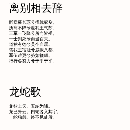
离别相去辞
跞躁摧长恧兮擢戟驭殳。

所离不降兮泄我王气苏。

三军一飞降兮所向皆殂。

一士判死兮而当百夫。

道祐有德兮吴卒自屠。

雪我王宿耻兮威振八都。

军伍难更兮势如貔貙。

龙蛇歌
龙欲上天。五蛇为辅。

龙已升云。四蛇各入其宇。
