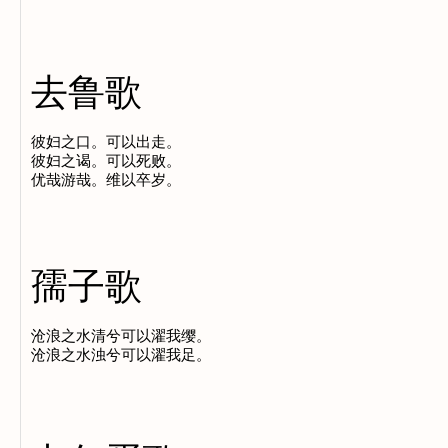
去鲁歌
彼妇之口。可以出走。

彼妇之谒。可以死败。

孺子歌
沧浪之水清兮可以濯我缨。
