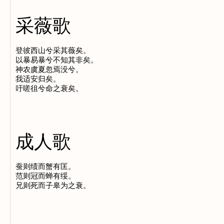
采薇歌
登彼西山兮采其薇矣。

以暴易暴兮不知其非矣。

神农虞夏忽焉没兮。

我适安归矣。

成人歌
蚕则绩而蟹有匡。

范则冠而蝉有绥。
