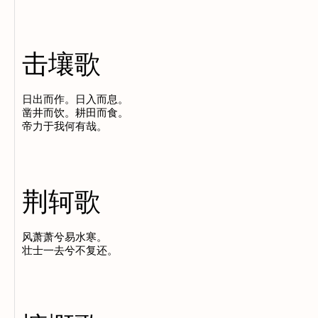
击壤歌
日出而作。日入而息。

凿井而饮。耕田而食。

荆轲歌
风萧萧兮易水寒。
