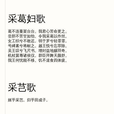
采葛妇歌
葛不连蔓棻台台。我君心苦命更之。

尝胆不苦甘如饴。令我采葛以作丝。

女工织兮不敢迟。弱于罗兮轻霏霏。

号絺素兮将献之。越王悦兮忘罪除。

吴王叹兮飞尺书。增封益地赐羽奇。

机杖茵蓐诸侯仪。群臣拜舞天颜舒。

采芑歌