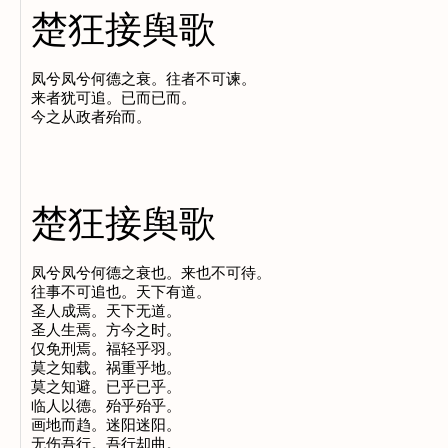
楚狂接舆歌
凤兮凤兮何德之衰。往者不可谏。

来者犹可追。已而已而。

楚狂接舆歌
凤兮凤兮何德之衰也。来也不可待。

往事不可追也。天下有道。

圣人成焉。天下无道。

圣人生焉。方今之时。

仅免刑焉。福轻乎羽。

莫之知载。祸重乎地。

莫之知避。已乎已乎。

临人以德。殆乎殆乎。

画地而趋。迷阳迷阳。

无伤吾行。吾行却曲。
