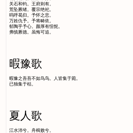
关石和钧。王府则有。

荒坠厥绪。覆宗绝祀。

呜呼曷归。予怀之悲。

万姓仇予。予将畴依。

郁陶乎予心。颜厚有忸怩。

暇豫歌
暇豫之吾吾不如鸟鸟。人皆集于菀。

夏人歌
江水沛兮。舟楫败兮。
