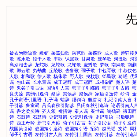
被衣为啮缺歌
敝笱
采葛妇歌
采芑歌
采薇歌
成人歌
楚狂接
歌
冻水歌
段干木歌
丰歌
讽赋歌
甘泉歌
鼓琴歌
河激歌
河
离别相去辞
龙蛇歌
龙蛇歌
龙蛇歌
麦秀歌
梦歌
南风歌
南蒯
歌
卿云歌
穷劫曲
丘陵歌
去鲁歌
孺子歌
申包胥歌
申叔仪乞
人歌
相和歌
徐人歌
杨朱歌
野人歌
曳杖歌
邺民歌
猗嗟
优
谣
包山谣
长水童谣
成王冠辞
成王冠辞
成相杂辞
楚人谣
楚
诗
鬼谷子引古语
国语引人言
韩非子引鄙谚
韩非子引古谚
韩
良夫譟
集韵引逸诗
祭辞
祭侯辞
祭侯辞
家语引逸诗
峤诗
金
孔子家语引里语
孔子诵
蜡辞
骊驹诗
貍首诗
礼记引南人言
子引谚
鲁童谣
吕氏春秋引鄙谚
吕氏春秋引逸诗
论语引南人
谣
辔之柔矣诗
齐人颂
祈招诗
秦人谣
秦世谣
鸲鹆谣
禳田辞
诗
石鼓诗
石鼓诗
史记引谚
史记引逸诗
史记引语
书后赋诗
诗
西王母吟
新书引周谚
荀子引古言
荀子引民语
荀子引逸诗
战国策引谚
战国策引逸诗
战国策引语
招诗
赵民谣
支诗
周
邹子引古语
左传引古人言
左传引上国言
左传引谚
左传引逸