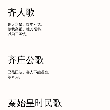
齐人歌
鲁人之皋。数年不觉。

使我高蹈。唯其儒书。

齐庄公歌
已哉已哉。寡人不能说也。

秦始皇时民歌