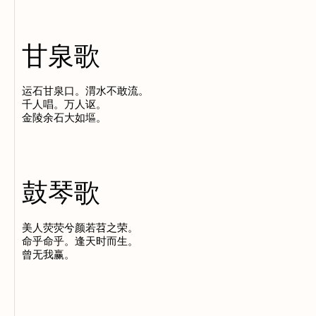
甘泉歌
运石甘泉口。渭水不敢流。

千人唱。万人讴。

鼓琴歌
美人荧荧兮颜若苕之荣。

命乎命乎。逢天时而生。
