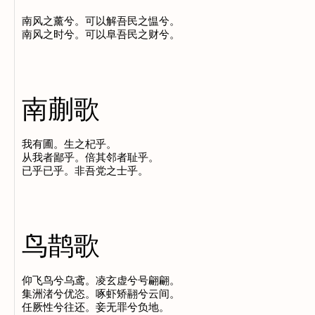
南风之薰兮。可以解吾民之愠兮。

南蒯歌
我有圃。生之杞乎。

从我者鄙乎。倍其邻者耻乎。

鸟鹊歌
仰飞鸟兮乌鸢。凌玄虚兮号翩翩。

集洲渚兮优恣。啄虾矫翮兮云间。

任厥性兮往还。妾无罪兮负地。
