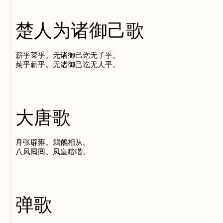
楚人为诸御己歌
薪乎菜乎。无诸御己讫无子乎。

大唐歌
舟张辟雍。鶬鶬相从。

弹歌