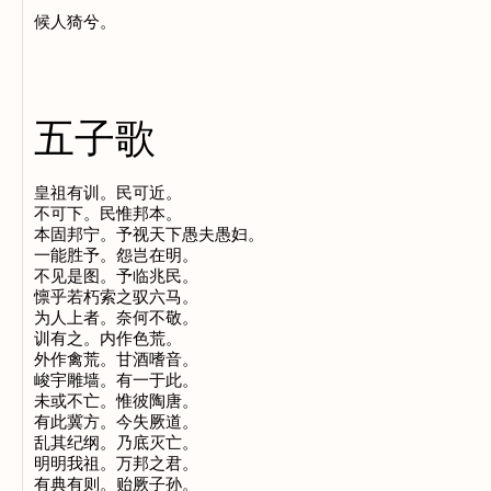
五子歌
皇祖有训。民可近。

不可下。民惟邦本。

本固邦宁。予视天下愚夫愚妇。

一能胜予。怨岂在明。

不见是图。予临兆民。

懔乎若朽索之驭六马。

为人上者。奈何不敬。

训有之。内作色荒。

外作禽荒。甘酒嗜音。

峻宇雕墙。有一于此。

未或不亡。惟彼陶唐。

有此冀方。今失厥道。

乱其纪纲。乃底灭亡。

明明我祖。万邦之君。

有典有则。贻厥子孙。
