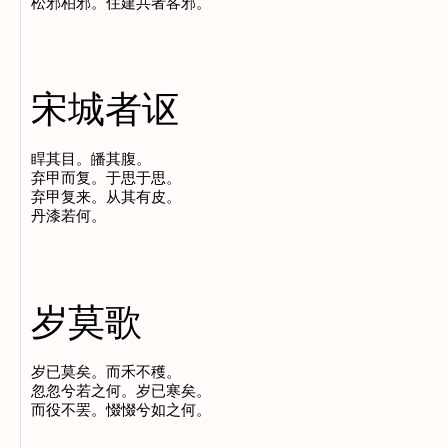
宋城者讴
睅其目。皤其腹。

弃甲而复。于思于思。

弃甲复来。从其有皮。

岁莫歌
岁已莫矣。而禾不穫。

忽忽兮若之何。岁已寒矣。
