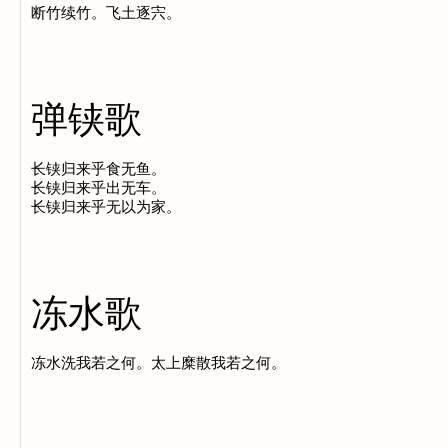
弹铗歌
长铗归来乎食无鱼。

长铗归来乎出无车。

冻水歌