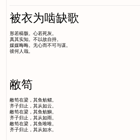
被衣为啮缺歌
形若槁骸。心若死灰。

真其实知。不以故自持。

媒媒晦晦。无心而不可与谋。

敝笱
敝笱在梁，其鱼鲂鳏。

齐子归止，其从如云。

敝笱在梁，其鱼鲂鱮。

齐子归止，其从如雨。

敝笱在梁，其鱼唯唯。
