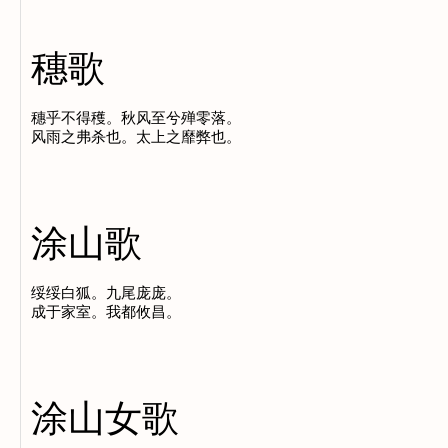
穗歌
穗乎不得穫。秋风至兮殚零落。

涂山歌
绥绥白狐。九尾庞庞。

涂山女歌