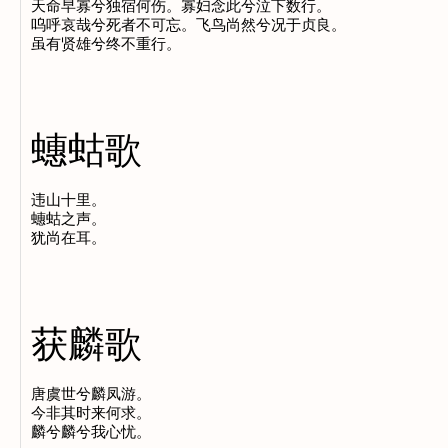
天命早寡兮独宿何伤。寡妇念此兮泣下数行。

呜呼哀哉兮死者不可忘。飞鸟尚然兮况于贞良。

蟪蛄歌
违山十里。

蟪蛄之声。

获麟歌
唐虞世兮麟凤游。

今非其时来何求。
