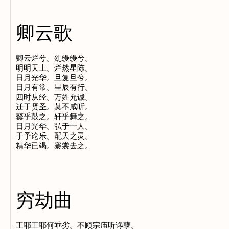
卿云歌
卿云烂兮。乣缦缦兮。

明明天上。烂然星陈。

日月光华。旦复旦兮。

日月有常。星辰有行。

四时从经。万姓允诚。

迁于贤圣。莫不咸听。

鼚乎鼓之。轩乎舞之。

日月光华。弘于一人。

于予论乐。配天之灵。

穷劫曲
王耶王耶何乖劣。不顾宗庙听谗孽。
