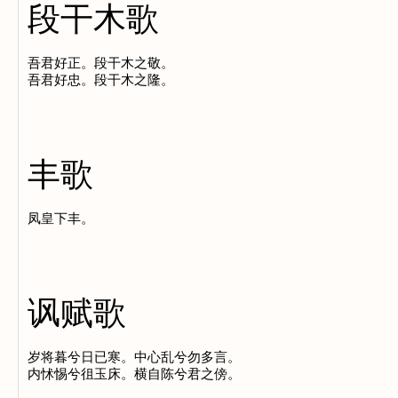
段干木歌
吾君好正。段干木之敬。

丰歌
讽赋歌
岁将暮兮日已寒。中心乱兮勿多言。
