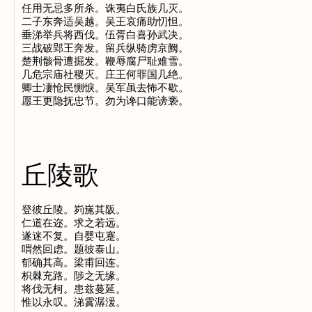
任用无忌多所杀。诛夷白氏族几灭。

二子东奔适吴越。吴王哀痛助忉怛。

垂涕举兵将西伐。伍胥白喜孙武决。

三战破郢王奔发。留兵纵骑虏京阙。

楚荆骸骨遭掘发。鞭辱腐尸耻难雪。

几危宗庙社稷灭。庄王何罪国几绝。

卿士凄怆民恻悷。吴军虽去怖不歇。

丘陵歌
登彼丘陵。峛崺其阪。

仁道在迩。求之若远。

遂迷不复。自婴屯蹇。

喟然回虑。题彼泰山。

郁确其高。梁甫回连。

枳棘充路。陟之无缘。

将伐无柯。患兹蔓延。
