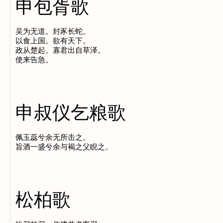
申包胥歌
吴为无道。封豕长蛇。

以食上国。欲有天下。

政从楚起。寡君出自草泽。

申叔仪乞粮歌
佩玉蕊兮余无所击之。

松柏歌