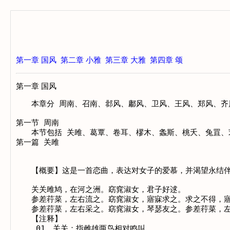
第一章 国风
第二章 小雅
第三章 大雅
第四章 颂
第一章 国风
　　本章分 周南、召南、邶风、鄘风、卫风、王风、郑风、齐风、魏风、唐风、秦风、陈风、桧风、曹风、豳风 共 15 节，合计收录 160 篇作品。

第一节 周南
　　本节包括 关雎、葛覃、卷耳、樛木、螽斯、桃夭、兔罝、芣苢、汉广、汝坟、麟之趾 共 11 篇作品。
第一篇 关雎


　　【概要】这是一首恋曲，表达对女子的爱慕，并渴望永结伴侣。

　　关关雎鸠，在河之洲。窈窕淑女，君子好逑。
　　参差荇菜，左右流之。窈窕淑女，寤寐求之。求之不得，寤寐思服。悠哉悠哉，辗转反侧。
　　参差荇菜，左右采之。窈窕淑女，琴瑟友之。参差荇菜，左右芼之。窈窕淑女，钟鼓乐之。
　　【注释】
　　 01、关关：指雌雄两鸟相对鸣叫
　　 02、雎鸠(JuJiu)：一种鱼鹰类的水鸟，传说此鸟雌雄终生相守。
　　 03、洲：水中陆地
　　 04、窈窕(YaoTiao)：娴静端正的样子
　　 05、淑女：贤德的女子。淑，善
　　 06、君子：对男子的美称
　　 07、好逑：好的配偶
　　 08、参差：长短不齐的样子
　　 09、荇(Xing)菜：一种根生水中、叶浮水面的可食用植物
　　 10、流之：随着水流而摇摆的样子
　　 11、寤寐(WuMei)：指日夜。寤，睡醒；寐，睡着。
　　 12、求：追求
　　 13、悠：长久
　　 14、辗转反侧：躺在床上翻来覆去睡不着
　　 15、芼(Mao)：采摘

第二篇 葛覃


　　【概要】描绘一个女子做完工作，准备回娘家看望父母。

　　葛之覃兮，施于中谷，维叶萋萋。黄鸟于飞，集于灌木，其鸣喈喈。
　　葛之覃兮，施于中谷，维叶莫莫。是刈是濩，为絺为綌，服之无斁。
　　言告师氏，言告言归。薄污我私，薄浣我衣。害浣害否？归宁父母。
　　【注释】
　　 01、葛：一种多年生蔓草，俗名苎麻，纤维可织布。
　　 02、覃：延长、延伸
　　 03、施(Yi)：同“移”
　　 04、萋萋、莫莫：植物茂盛的样子
　　 05、黄鸟：黄鹂
　　 06、喈喈(Jie)：黄鹂相和的叫声
　　 07、刈(Yi)：刀割
　　 08、濩(Huo)：在水中煮
　　 09、絺(Chi)：细，细麻布
　　 10、綌(Xi)：粗，粗麻布
　　 11、斁(Yi)：厌恶
　　 12、师氏：负责管理女奴的女管家
　　 13、告：告假
　　 14、归：回家
　　 15、薄：语气助词，稍稍的意思
　　 16、污：用作动词，搓揉以去污
　　 17、私：指平日所穿的衣服
　　 18、浣(Huan)：洗
　　 19、衣：指见客时穿的礼服
　　 20、害：同“曷”，哪些
　　 21、宁：平安，此作问安

　　【译文】
　　苎麻长啊长，延伸到谷中。叶儿茂苍苍，黄鹂飞栖灌木上，唧唧咋咋在欢唱。
　　苎麻长啊长，延伸到谷中。叶儿茂苍苍，割煮织成布衣裳，高高兴兴穿身上。
　　告诉女管家，请假回娘家。搓搓我衣裳，洗洗我礼装。还有哪些洗？心绪早归家。

第三篇 卷耳


　　【概要】描写别后相思。首写女子怀念征夫，然后写征夫旅途劳顿，饮酒遣愁。

　　采采卷耳，不盈顷筐。嗟我怀人，置彼周行。
　　陟彼崔嵬，我马虺隤。我姑酌彼金罍，维以不永怀。
　　陟彼高冈，我马玄黄。我姑酌彼兕觥，维以不永伤。
　　陟彼砠矣，我马瘏矣。我仆痡矣，云何吁矣！
　　【注释】
　　 01、卷耳：野菜名，嫩苗入菜
　　 02、盈：盛满
　　 03、顷筐：形状如簸箕、前低后高的筐
　　 04、嗟(Jie)：感叹词
　　 05、置彼周行(Hang)：将它(此指顷筐)放在大路上
　　 06、陟(Zhi)：登
　　 07、崔嵬(Wei)：有石头的土山
　　 08、虺隤(HuiTui)：疲惫腿软
　　 09、姑：姑且
　　 10、酌：饮酒
　　 11、罍(Lei)：青铜铸造盛水或酒的大肚小口缸
　　 12、永：总是
　　 13、玄黄：马过度疲劳而视力模糊
　　 14、兕觥(SiGong)：犀牛角做的酒具
　　 15、砠：有土的石山，与崔嵬不同的是石多土少
　　 16、瘏(Tu)：马因疲劳过度而生的病
　　 17、痡(Pu)：人疲劳而病
　　 18、吁(Xu)：叹气，忧愁

第四篇 樛木


　　【概要】樛木祝贺人幸福。

　　南有樛木，葛藟纍之。乐只君子，福履绥之。
　　南有樛木，葛藟荒之。乐只君子，福履将之。
　　南有樛木，葛藟萦之。乐只君子，福履成之。
　　【注释】
　　 01、樛(Jiu)木：茎干弯曲的树
　　 02、葛藟(Lei)：葛蔓或者分别为两种藤类植物
　　 03、纍(Lei)：系，缠绕攀缘。一说通“累”，牵挂之意。
　　 04、乐只君子：快乐的人
　　 05、福履：福禄
　　 06、绥(Sui)：安好，安定
　　 07、荒：覆盖
　　 08、将：养活，扶助，保护
　　 09、萦：萦绕，缠绕
　　 10、成：成全

第五篇 螽斯


　　【概要】祝人多子多孙。

　　螽斯羽，诜诜兮。宜尔子孙，振振兮。
　　螽斯羽，薨薨兮。宜尔子孙，绳绳兮。
　　螽斯羽，揖揖兮。宜尔子孙，蛰蛰兮。
　　【注释】
　　 01、螽(Zhong)斯：昆虫，身体绿色或褐色，触角呈丝状，有的种类无翅。雄虫的前翅有发音器，雌虫尾端有剑状的产卵管。善于跳跃，一般以其他小动物为食，有的种类也吃庄稼。一说是蝗虫或蝈蝈。
　　 02、诜诜(Shen)：众多的样子
　　 03、宜：多
　　 04、振振：多而成群的样子
　　 05、薨薨(Hong)：象声词，群虫齐飞的声音
　　 06、绳绳：延绵不绝，繁衍不息
　　 07、揖揖：群集的样子
　　 08、蛰蛰(Zhe)：多，聚集

第六篇 桃夭


　　【概要】祝贺婚姻幸福。

　　桃之夭夭，灼灼其华。之子于归，宜其室家。
　　桃之夭夭，有蕡其实。之子于归，宜其家室。
　　桃之夭夭，其叶蓁蓁。之子于归，宜其家人。
　　【注释】
　　 01、夭夭：桃花含苞貌。一说形容茂盛而艳丽，或说少壮的样子。
　　 02、灼灼(Zhuo)：鲜明貌
　　 03、之子：这个人
　　 04、归：妇人谓嫁曰归；于归，古时称女子出嫁。
　　 05、宜：仪。《尔雅》注“仪：善也”，此句说欢喜高兴成了家。
　　 06、室家：夫妇。男子有妻曰有室，女子有夫为有家。
　　 07、有蕡(Fen)：有，作语气助词，无实义。蕡，《集传》注“蕡：实之盛也”，即果实成熟长大的样子。
　　 08、蓁蓁(Zhen)：草木茂盛貌

第七篇 兔罝


　　【概要】赞颂武士的英勇。

　　肃肃兔罝，椓之丁丁。赳赳武夫，公侯干城。
　　肃肃兔罝，施于中逵。赳赳武夫，公侯好仇。
　　肃肃兔罝，施于中林。赳赳武夫，公侯腹心。
　　【注释】
　　 01、兔罝(Ju)：兔，老虎；罝，捕兽的网
　　 02、肃肃：整齐严密，一说稀稀疏疏
　　 03、椓(Zhuo)：敲击
　　 04、丁丁(Zheng)：象声词，敲击木桩的响声
　　 05、赳赳：雄壮威武的样子
　　 06、武夫：武士
　　 07、公侯：周朝时期的爵位，当时周天子下分公、侯、伯、子、男五等爵位。
　　 08、干城：干为盾牌，城为城墙，此指防卫的武士。
　　 09、中逵：逵中。逵，四通八达的交叉路口。
　　 10、仇：同“逑”，伴侣、搭档

第八篇 芣苢


　　【概要】采芣苢歌。

　　采采芣苢，薄言采之。采采芣苢，薄言有之。
　　采采芣苢，薄言掇之。采采芣苢，薄言捋之。
　　采采芣苢，薄言袺之。采采芣苢，薄言襭之。
　　【注释】
　　 01、芣苢(FuYi)：植物名，即车前子，种子和全草入药。
　　 02、薄言：发语词
　　 03、有：《广雅》注为“取也”，或指收藏
　　 04、掇(Duo)：拾取
　　 05、捋(Luo)：以手掌握物而脱取，如捋桑叶
　　 06、袺(Jie)：手执衣襟以承物，即兜东西
　　 07、襭(Xie)：翻转衣襟，将衣角系于腰带上以承物

第九篇 汉广


　　【概要】热恋汉水那端游玩的女子，可惜无法接近她。

　　南有乔木，不可休思；汉有游女，不可求思。汉之广矣，不可泳思；江之永矣，不可方思。
　　翘翘错薪，言刈其楚；之子于归，言秣其马。汉之广矣，不可泳思；江之永矣，不可方思。
　　翘翘错薪，言刈其蒌；之子于归，言秣其驹。汉之广矣，不可泳思；江之永矣，不可方思。
　　【注释】
　　 01、休：休息
　　 02、思：语尾助词
　　 03、求：追求，接近
　　 04、汉：汉水，源出陕西省宁强县，东入湖北，由汉口入长江。
　　 05、广：宽
　　 06、江：长江
　　 07、永：长
　　 08、方：本指用木或竹子做成的渡筏，此处指乘筏渡水。
　　 09、翘翘：高大的样子
　　 10、错薪：错落丛生的杂草，薪本指柴木
　　 11、刈(Yi)：割
　　 12、楚：植物名，又名荆，俗称荆条，可用作马饲料。
　　 13、之子：这个人，指游女
　　 14、秣(Mo)：喂牲口，此句大意是说喂饱马儿去接她
　　 15、驹：幼小健壮的马
　　 16、蒌(Lou)：蒌蒿，多年生草本植物，生在水泽之中，可以做艾的代用品，叶子可喂马。

第一〇篇 汝坟


　　【概要】妻子如饥似渴地想念远役的丈夫。

　　遵彼汝坟，伐其条枚；未见君子，惄如调饥。
　　遵彼汝坟，伐其条肄；既见君子，不我遐弃。
　　鲂鱼赪尾，王室如燬；虽则如燬，父母孔迩。
　　【注释】
　　 01、遵彼：沿着
　　 02、汝：汝水，源出河南省，由东南入淮河。
　　 03、坟：汶，指河堤、水边
　　 04、条：树枝。或说为“槄”，一树名，又名山楸。
　　 05、枚：树干
　　 06、惄(Ni)：忧愁
　　 07、调：即朝，早晨
　　 08、肄：指伐了又生的小树枝
　　 09、遐、迩(XiaEr)：远、近
　　 10、鲂鱼：鳊鱼，古代传说其劳累后或求偶时尾巴变红
　　 11、赪(Cheng)：红色
　　 12、燬(Hui)：烈火
　　 13、孔：很、甚

　　【译文】
　　沿着汝水河堤，采伐小树枝。不见丈夫面，忧愁饥渴实难耐。
　　沿着汝水河堤，采伐嫩枝条。见到丈夫面，没有让我远离开。
　　鳊鱼红尾为求